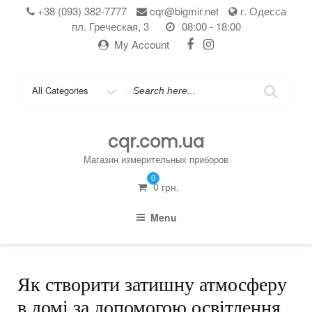
Skip
+38 (093) 382-7777
cqr@bigmir.net
г. Одесса
to
пл. Греческая, 3
08:00 - 18:00
content
My Account
Search
for
cqr.com.ua
Магазин измерительных приборов
0
0
грн.
Menu
Як створити затишну атмосферу
в домі за допомогою освітлення