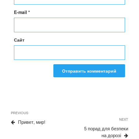
E-mail
*
Сайт
Навигация
Previous
PREVIOUS
по
Post
NEXT
Next
Привет, мир!
записям
Post
5 порад для безпеки
на дорозі