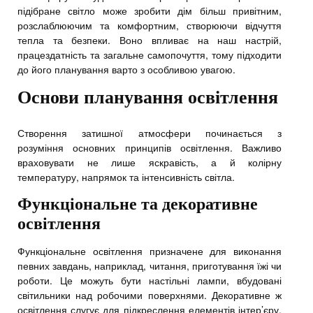
підібране світло може зробити дім більш привітним,
розслаблюючим та комфортним, створюючи відчуття
тепла та безпеки. Воно впливає на наш настрій,
працездатність та загальне самопочуття, тому підходити
до його планування варто з особливою увагою.
Основи планування освітлення
Створення затишної атмосфери починається з
розуміння основних принципів освітлення. Важливо
враховувати не лише яскравість, а й колірну
температуру, напрямок та інтенсивність світла.
Функціональне та декоративне
освітлення
Функціональне освітлення призначене для виконання
певних завдань, наприклад, читання, приготування їжі чи
роботи. Це можуть бути настільні лампи, вбудовані
світильники над робочими поверхнями. Декоративне ж
освітлення слугує для підкреслення елементів інтер’єру,