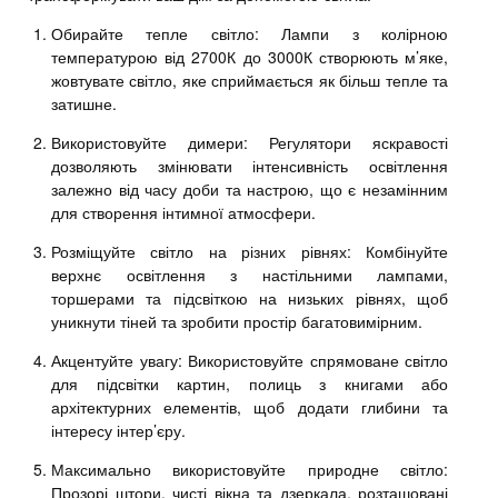
Обирайте тепле світло: Лампи з колірною
температурою від 2700К до 3000К створюють м’яке,
жовтувате світло, яке сприймається як більш тепле та
затишне.
Використовуйте димери: Регулятори яскравості
дозволяють змінювати інтенсивність освітлення
залежно від часу доби та настрою, що є незамінним
для створення інтимної атмосфери.
Розміщуйте світло на різних рівнях: Комбінуйте
верхнє освітлення з настільними лампами,
торшерами та підсвіткою на низьких рівнях, щоб
уникнути тіней та зробити простір багатовимірним.
Акцентуйте увагу: Використовуйте спрямоване світло
для підсвітки картин, полиць з книгами або
архітектурних елементів, щоб додати глибини та
інтересу інтер’єру.
Максимально використовуйте природне світло:
Прозорі штори, чисті вікна та дзеркала, розташовані