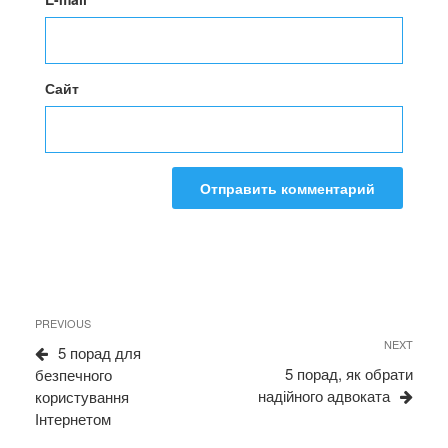
Сайт
Навигация
Previous
PREVIOUS
по
Post
NEXT
Next
5 порад для
записям
Post
5 порад, як обрати
безпечного
надійного адвоката
користування
Інтернетом