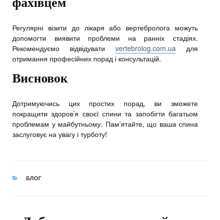
фахівцем
Регулярні візити до лікаря або вертебролога можуть
допомогти виявити проблеми на ранніх стадіях.
Рекомендуємо відвідувати
vertebrolog.com.ua
для
отримання професійних порад і консультацій.
Висновок
Дотримуючись цих простих порад, ви зможете
покращити здоров’я своєї спини та запобігти багатьом
проблемам у майбутньому. Пам’ятайте, що ваша спина
заслуговує на увагу і турботу!
CATEGORIES
БЛОГ