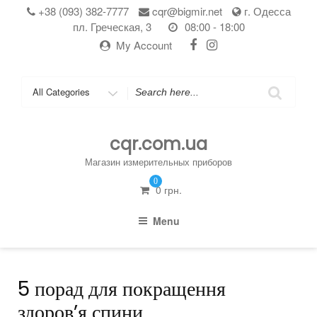
Skip
+38 (093) 382-7777
cqr@bigmir.net
г. Одесса
to
пл. Греческая, 3
08:00 - 18:00
content
My Account
Search
for
cqr.com.ua
Магазин измерительных приборов
0
0
грн.
Menu
5 порад для покращення
здоров’я спини