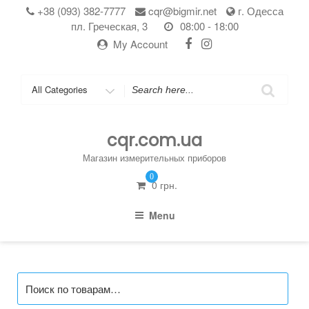
Skip
+38 (093) 382-7777
cqr@bigmir.net
г. Одесса
to
пл. Греческая, 3
08:00 - 18:00
content
My Account
Search
for
cqr.com.ua
Магазин измерительных приборов
0
0
грн.
Menu
Искать: