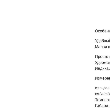
Особенн
Удобный
Малая п
Простот
Удержан
Индикац
Измерен
от 1 до
км/час 3
Температ
Габарит