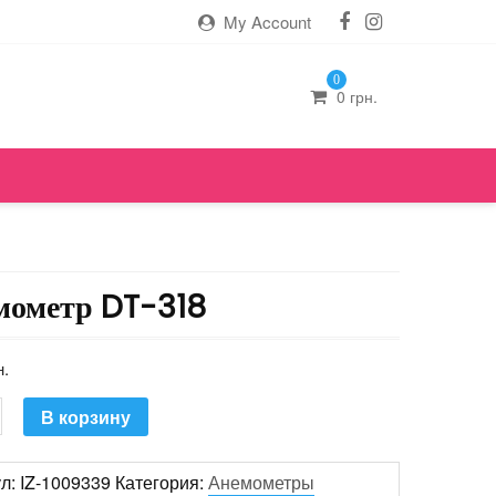
My Account
0
0
грн.
мометр DT-318
н.
ество
В корзину
ул:
IZ-1009339
Категория:
Анемометры