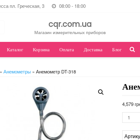
есса пл. Греческая, 3
08:00 - 18:00
cqr.com.ua
Магазин измерительных приборов
Каталог
Корзина
Оплата
Доставка
Блог
»
Анемометры
» Анемометр DT-318
Ане
4,579
гр
Колич
Артик