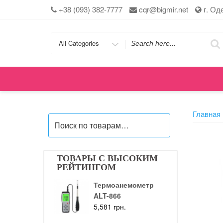
Skip
+38 (093) 382-7777
cqr@bigmir.net
г. Од
to
content
Search
for
Главная
Искать:
ТОВАРЫ С ВЫСОКИМ
РЕЙТИНГОМ
Термоанемометр
ALT-866
5,581
грн.