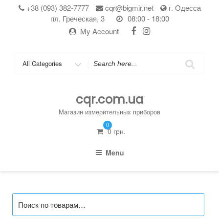
Skip
+38 (093) 382-7777
cqr@bigmir.net
г. Одесса
to
пл. Греческая, 3
08:00 - 18:00
content
My Account
Search
for
cqr.com.ua
Магазин измерительных приборов
0
0
грн.
Menu
Искать: