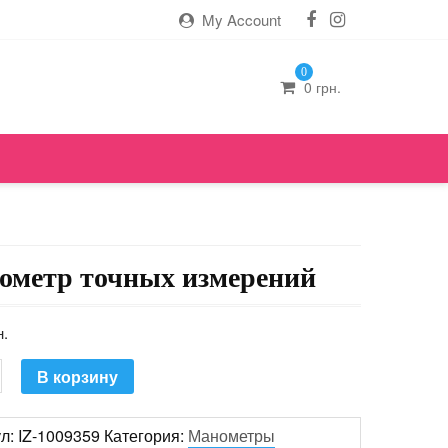
My Account
0
0
грн.
ометр точных измерений
н.
ество
В корзину
ул:
IZ-1009359
Категория:
Манометры