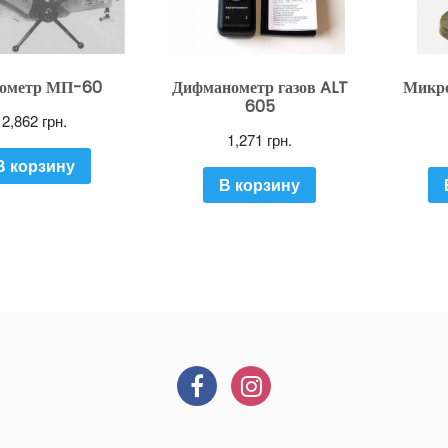
ометр МП-60
Дифманометр газов ALT
Микр
605
2,862
грн.
1,271
грн.
В корзину
В корзину