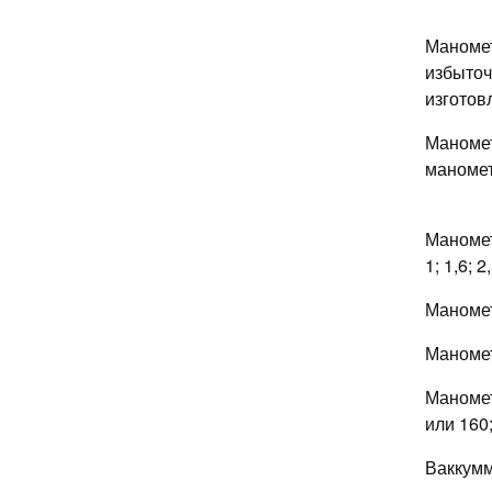
Маномет
избыточ
изготов
Маномет
маномет
Маноме
1; 1,6; 2
Маноме
Маноме
Маноме
или 160;
Ваккум