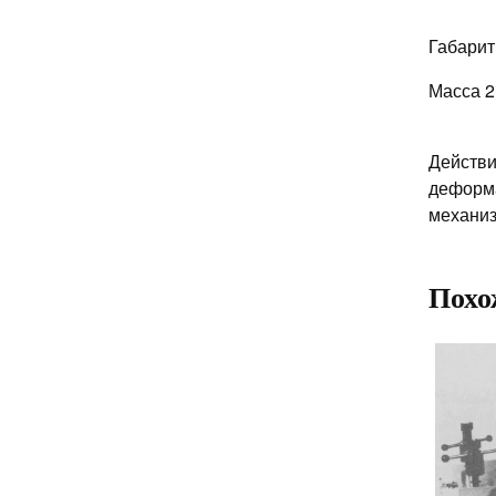
Габарит
Масса 2 
Действи
деформа
механиз
Похо