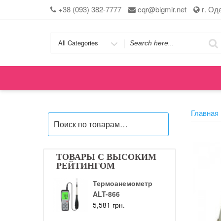
Skip
+38 (093) 382-7777
cqr@bigmir.net
г. Од
to
content
Search
for
Главная
Искать:
ТОВАРЫ С ВЫСОКИМ
РЕЙТИНГОМ
Термоанемометр
ALT-866
5,581
грн.