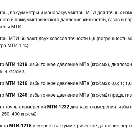
ры, вакуумметры и мановакуумметры МТИ для точных изм
ного и ваккумметрического давления жидкостей, газов и па
лены МТИ.
ры МТИ бывают двух классов точности 0,6 (погрешность м
ра МТИ 1 %).
тр
МТИ 1218
: избыточное давление МПа (кгс/см2), диапозон и
,5; 4 кгс/см2.
тр
МТИ 1216
: избыточное давление МПа (кгс/см2): 0,6; 1; 1,6;
тр
МТИ 1246
: избыточное давление МПа (кгс/см2) предел изм
тр точных измерений
МТИ 1232
диапазон измерения: избыто
 250; 400 кгс/см2.
метр
МТИ-1218
измеряет ваккумметрическое давление верхний