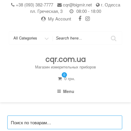
Skip
+38 (093) 382-7777
cqr@bigmir.net
г. Одесса
to
пл. Греческая, 3
08:00 - 18:00
content
My Account
Search
for
cqr.com.ua
Магазин измерительных приборов
0
0
грн.
Menu
Искать: