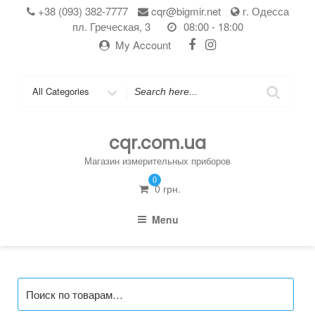
Skip
+38 (093) 382-7777
cqr@bigmir.net
г. Одесса
to
пл. Греческая, 3
08:00 - 18:00
content
My Account
Search
for
cqr.com.ua
Магазин измерительных приборов
0
0
грн.
Menu
Искать: