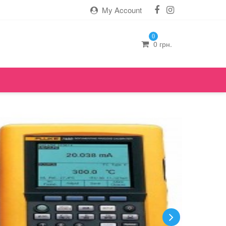
My Account
0
0
грн.