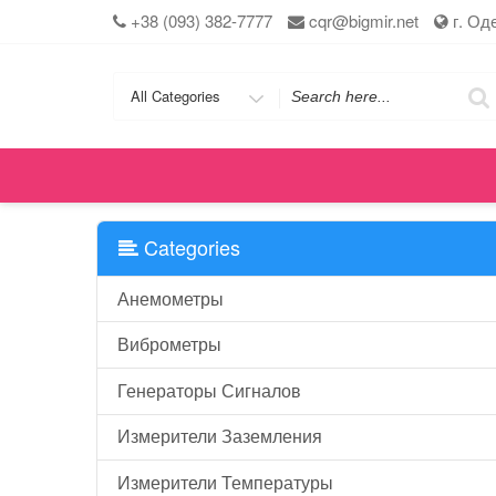
Skip
+38 (093) 382-7777
cqr@bigmir.net
г. Од
to
content
Search
for
Categories
Анемометры
Виброметры
Генераторы Сигналов
Измерители Заземления
Измерители Температуры