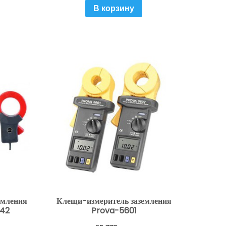
В корзину
емления
Клещи-измеритель заземления
-42
Prova-5601